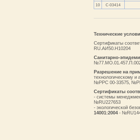
10
C-03414
Технические услови
Сертификаты соотве
RU.АИ50.H10204
Санитарно-эпидеми
№77.МО.01.457.П.002
Разрешение на при
технологическому и
№РРС 00-33575
, №Р
Сертификаты соотв
- системы менеджме
№RU227653
- экологической без
14001:2004
- №RU14