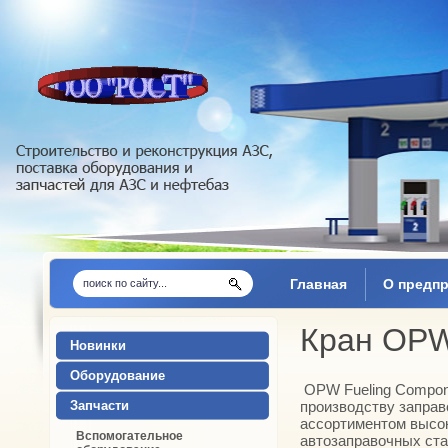
Главная
O предп
Кран OPW
Новинки
Оборудование
OPW Fueling Compone
Запчасти
производству заправ
ассортиментом высо
Вспомогательное
автозаправочных ста