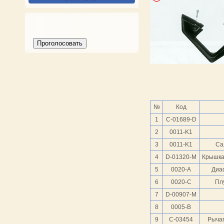
№
Код
1
C-01689-D
2
0011-K1
3
0011-K1
Са
4
D-01320-M
Крышка
5
0020-A
Диа
6
0020-C
Пл
7
D-00907-M
8
0005-B
9
C-03454
Рычаг