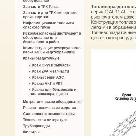
оборудование
Топливораздаточн
Запчасти ТРК Топаз
серия 11AL 11 AL - 
Запчасти для ТРК импортного
выключателем даже 
производства
Конструкция топлив
Информационные таблички
легкими в обращении
опасного груза
Топливораздаточные
Искробезопасный инструмент и
цена за которое удо
оборудование для
безопасности работ
Комплектующие резервуарного
парка АЗК и нефтехранилищ
Краны раздаточные
•
Кран OPW и запчасти
•
Кран ZVA и запчасти
•
Краны серии АЗС
•
Краны АКТ и РКТ
•
Краны для бензовозов и
топливозаправщиков
Метрологическое оборудование
Резино-технические изделия
Cильфонные компенсаторы
Техническая литература
Трубопроводы
Фильтры